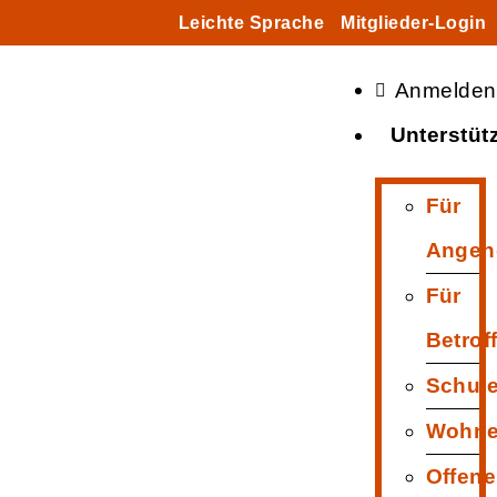
Leichte Sprache
Mitglieder-Login
Anmelden
Unterstüt
Für
Angeh
Für
Betrof
Schul
Wohn
Offene